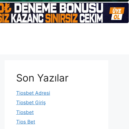
Son Yazılar
Tiosbet Adresi
Tiosbet Giriş
Tiosbet
Tios Bet