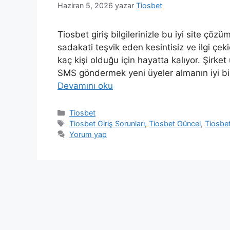
Haziran 5, 2026
yazar
Tiosbet
Tiosbet giriş bilgilerinizle bu iyi site çözü
sadakati teşvik eden kesintisiz ve ilgi çeki
kaç kişi olduğu için hayatta kalıyor. Şirke
SMS göndermek yeni üyeler almanın iyi bir
Devamını oku
Kategoriler
Tiosbet
Etiketler
Tiosbet Giriş Sorunları
,
Tiosbet Güncel
,
Tiosbet
Yorum yap