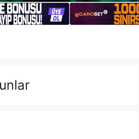
unlar