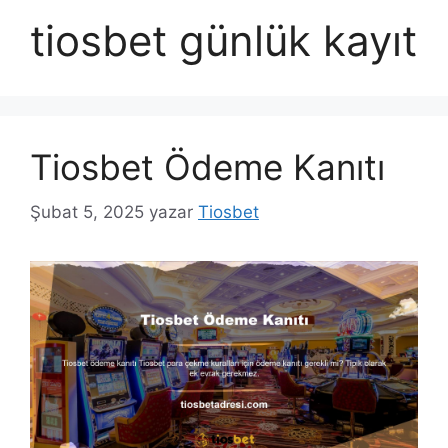
tiosbet günlük kayıt
Tiosbet Ödeme Kanıtı
Şubat 5, 2025
yazar
Tiosbet