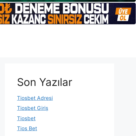
Son Yazılar
Tiosbet Adresi
Tiosbet Giriş
Tiosbet
Tios Bet