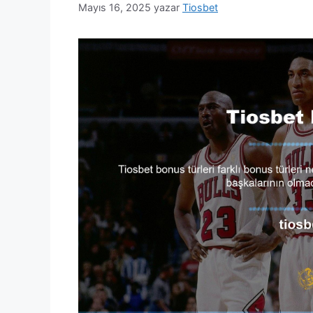
Mayıs 16, 2025
yazar
Tiosbet