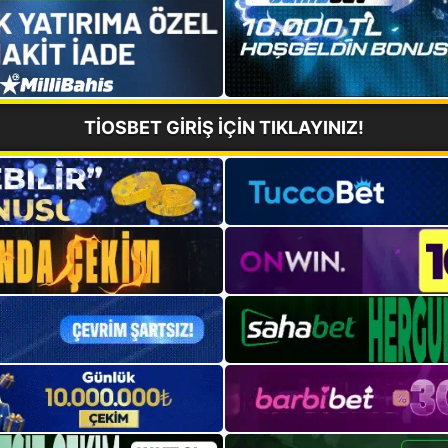
TİOSBET GİRİŞ İÇİN TIKLAYINIZ!