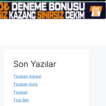
Son Yazılar
Tiosbet Adresi
Tiosbet Giriş
Tiosbet
Tios Bet